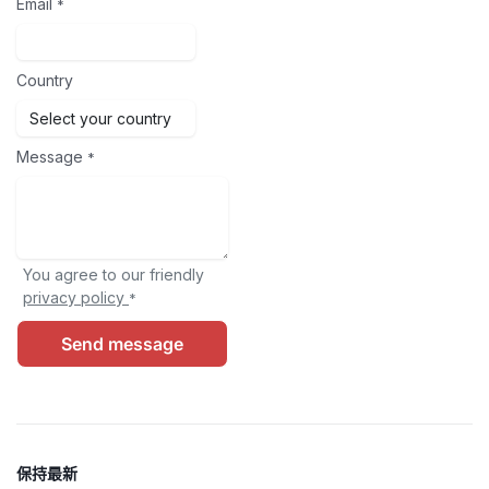
Email
*
Country
Message
*
You agree to our friendly
privacy policy
*
Send message
保持最新